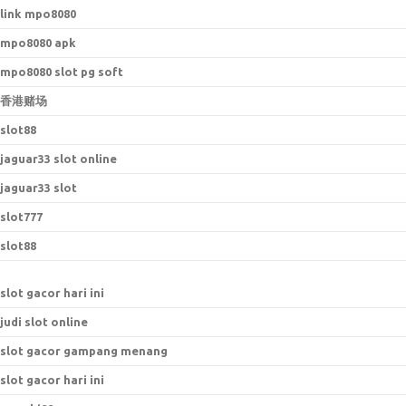
link mpo8080
mpo8080 apk
mpo8080 slot pg soft
香港赌场
slot88
jaguar33 slot online
jaguar33 slot
slot777
slot88
slot gacor hari ini
judi slot online
slot gacor gampang menang
slot gacor hari ini