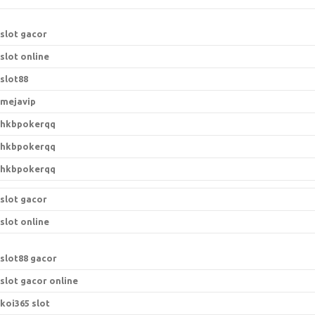
slot gacor
slot online
slot88
mejavip
hkbpokerqq
hkbpokerqq
hkbpokerqq
slot gacor
slot online
s
lot88 gacor
slot gacor online
koi365 slot