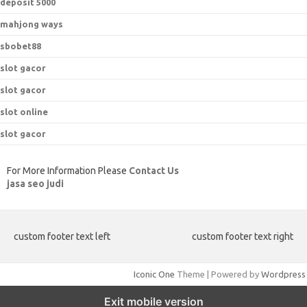
deposit 5000
mahjong ways
sbobet88
slot gacor
slot gacor
slot online
slot gacor
For More Information Please
Contact Us
jasa seo judi
custom footer text left
custom footer text right
Iconic One
Theme | Powered by
Wordpress
Exit mobile version