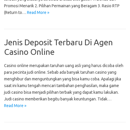
Promosi Menarik 2. Pilihan Permainan yang Beragam 3. Rasio RTP
(Return to…
Read More »
Jenis Deposit Terbaru Di Agen
Casino Online
Casino online merupakan taruhan uang asli yang harus dicoba oleh
para pecinta judi online. Sebab ada banyak taruhan casino yang
menghibur dan menguntungkan yang bisa kamu coba. Apalagi jika
saat ini kamu tengah mencari tambahan penghasilan, maka game
judi casino bisa menjadi pilihan terbaik yang dapat kamu lakukan.
Judi casino memberikan begitu banyak keuntungan. Tidak…
Read More »