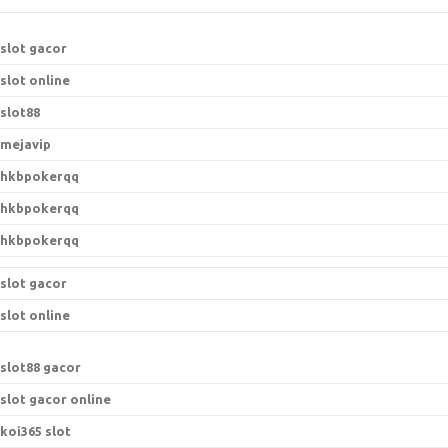
slot gacor
slot online
slot88
mejavip
hkbpokerqq
hkbpokerqq
hkbpokerqq
slot gacor
slot online
s
lot88 gacor
slot gacor online
koi365 slot