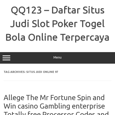
Skip
to
QQ123 – Daftar Situs
content
Judi Slot Poker Togel
Bola Online Terpercaya
Menu
TAG ARCHIVES:
SITUS JUDI ONLINE 97
Allege The Mr Fortune Spin and
Win casino Gambling enterprise
Totally free Processor Codes and