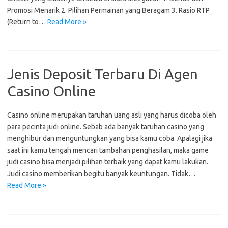
Promosi Menarik 2. Pilihan Permainan yang Beragam 3. Rasio RTP
(Return to…
Read More »
Jenis Deposit Terbaru Di Agen
Casino Online
Casino online merupakan taruhan uang asli yang harus dicoba oleh
para pecinta judi online. Sebab ada banyak taruhan casino yang
menghibur dan menguntungkan yang bisa kamu coba. Apalagi jika
saat ini kamu tengah mencari tambahan penghasilan, maka game
judi casino bisa menjadi pilihan terbaik yang dapat kamu lakukan.
Judi casino memberikan begitu banyak keuntungan. Tidak…
Read More »