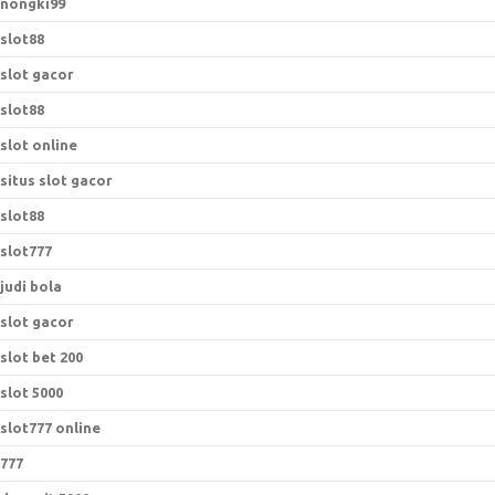
nongki99
slot88
slot gacor
slot88
slot online
situs slot gacor
slot88
slot777
judi bola
slot gacor
slot bet 200
slot 5000
slot777 online
777