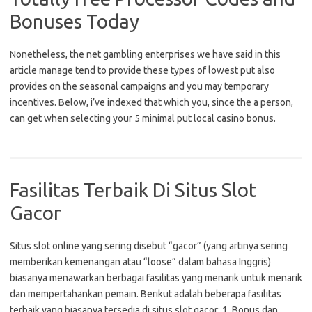
Bonuses Today
Nonetheless, the net gambling enterprises we have said in this
article manage tend to provide these types of lowest put also
provides on the seasonal campaigns and you may temporary
incentives. Below, i’ve indexed that which you, since the a person,
can get when selecting your 5 minimal put local casino bonus.
Fasilitas Terbaik Di Situs Slot
Gacor
Situs slot online yang sering disebut “gacor” (yang artinya sering
memberikan kemenangan atau “loose” dalam bahasa Inggris)
biasanya menawarkan berbagai fasilitas yang menarik untuk menarik
dan mempertahankan pemain. Berikut adalah beberapa fasilitas
terbaik yang biasanya tersedia di situs slot gacor: 1. Bonus dan