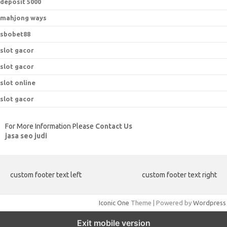
deposit 5000
mahjong ways
sbobet88
slot gacor
slot gacor
slot online
slot gacor
For More Information Please
Contact Us
jasa seo judi
custom footer text left
custom footer text right
Iconic One
Theme | Powered by
Wordpress
Exit mobile version