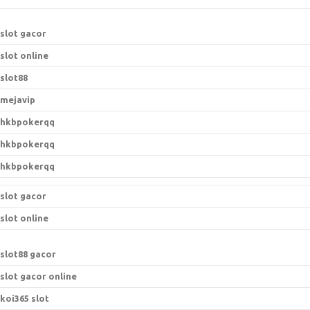
slot gacor
slot online
slot88
mejavip
hkbpokerqq
hkbpokerqq
hkbpokerqq
slot gacor
slot online
s
lot88 gacor
slot gacor online
koi365 slot