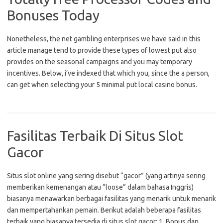
Bonuses Today
Nonetheless, the net gambling enterprises we have said in this
article manage tend to provide these types of lowest put also
provides on the seasonal campaigns and you may temporary
incentives. Below, i’ve indexed that which you, since the a person,
can get when selecting your 5 minimal put local casino bonus.
Fasilitas Terbaik Di Situs Slot
Gacor
Situs slot online yang sering disebut “gacor” (yang artinya sering
memberikan kemenangan atau “loose” dalam bahasa Inggris)
biasanya menawarkan berbagai fasilitas yang menarik untuk menarik
dan mempertahankan pemain. Berikut adalah beberapa fasilitas
terbaik yang biasanya tersedia di situs slot gacor: 1. Bonus dan