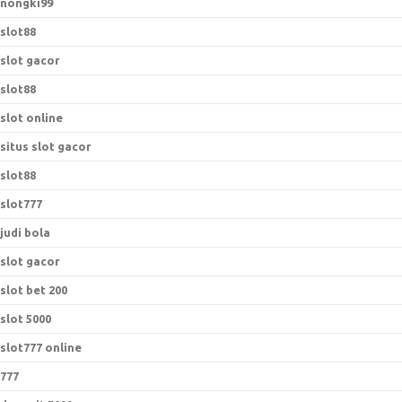
nongki99
slot88
slot gacor
slot88
slot online
situs slot gacor
slot88
slot777
judi bola
slot gacor
slot bet 200
slot 5000
slot777 online
777