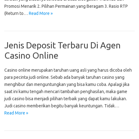
Promosi Menarik 2. Pilihan Permainan yang Beragam 3. Rasio RTP
(Return to…
Read More »
Jenis Deposit Terbaru Di Agen
Casino Online
Casino online merupakan taruhan uang asli yang harus dicoba oleh
para pecinta judi online. Sebab ada banyak taruhan casino yang
menghibur dan menguntungkan yang bisa kamu coba. Apalagi jika
saat ini kamu tengah mencari tambahan penghasilan, maka game
judi casino bisa menjadi pilihan terbaik yang dapat kamu lakukan.
Judi casino memberikan begitu banyak keuntungan. Tidak…
Read More »