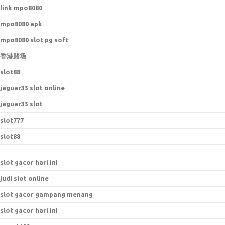
link mpo8080
mpo8080 apk
mpo8080 slot pg soft
香港赌场
slot88
jaguar33 slot online
jaguar33 slot
slot777
slot88
slot gacor hari ini
judi slot online
slot gacor gampang menang
slot gacor hari ini