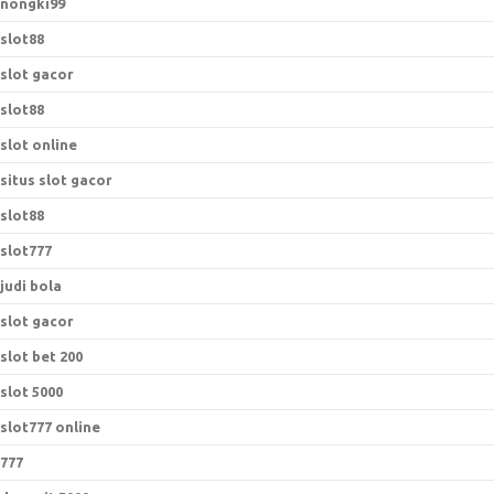
nongki99
slot88
slot gacor
slot88
slot online
situs slot gacor
slot88
slot777
judi bola
slot gacor
slot bet 200
slot 5000
slot777 online
777