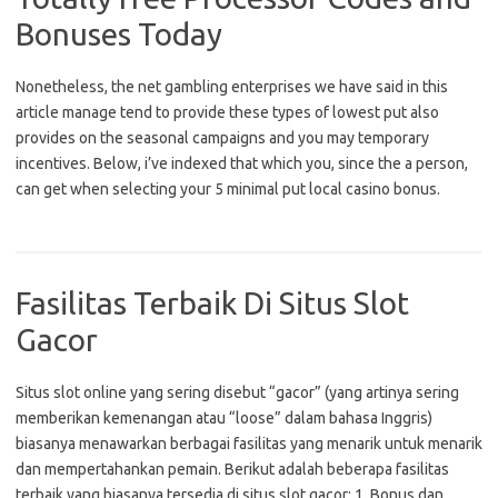
Bonuses Today
Nonetheless, the net gambling enterprises we have said in this
article manage tend to provide these types of lowest put also
provides on the seasonal campaigns and you may temporary
incentives. Below, i’ve indexed that which you, since the a person,
can get when selecting your 5 minimal put local casino bonus.
Fasilitas Terbaik Di Situs Slot
Gacor
Situs slot online yang sering disebut “gacor” (yang artinya sering
memberikan kemenangan atau “loose” dalam bahasa Inggris)
biasanya menawarkan berbagai fasilitas yang menarik untuk menarik
dan mempertahankan pemain. Berikut adalah beberapa fasilitas
terbaik yang biasanya tersedia di situs slot gacor: 1. Bonus dan