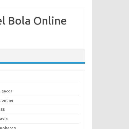
el Bola Online
t gacor
t online
t88
avip
bpokerqq