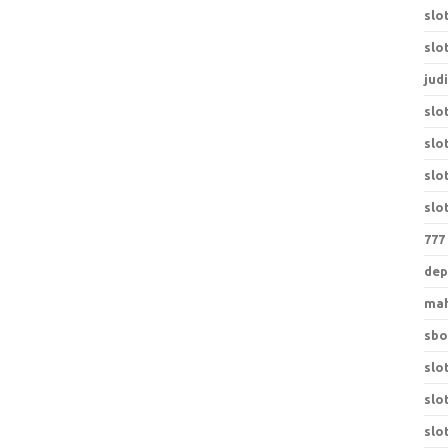
slo
slo
jud
slo
slo
slo
slo
777
dep
mah
sbo
slo
slo
slo