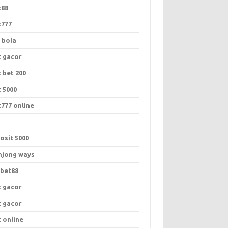
t88
t777
i bola
t gacor
t bet 200
t 5000
t777 online
osit 5000
jong ways
bet88
t gacor
t gacor
t online